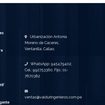
les
Urbanización Antonia
Moreno de Cáceres,
Ventanilla, Callao.
ra
WhatsApp: 945479402,
Cel.: 992753360, Fijo.: 01-
7670382
VHF
ventas@valduringenieros.com.pe
igente