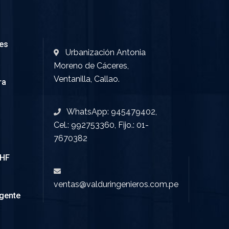
les
Urbanización Antonia
Moreno de Cáceres,
Ventanilla, Callao.
ra
WhatsApp: 945479402,
Cel.: 992753360, Fijo.: 01-
7670382
VHF
ventas@valduringenieros.com.pe
igente