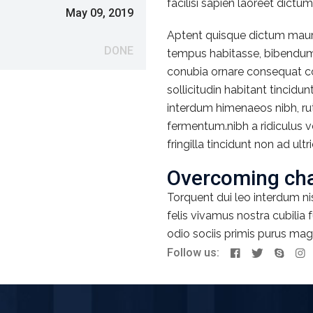
facilisi sapien laoreet dictu
May 09, 2019
Aptent quisque dictum mauris
DONE
tempus habitasse, bibendum
conubia ornare consequat con
sollicitudin habitant tincid
interdum himenaeos nibh, ru
fermentum.nibh a ridiculus 
fringilla tincidunt non ad ultr
Overcoming cha
Torquent dui leo interdum n
felis vivamus nostra cubilia
odio sociis primis purus magn
Follow us: