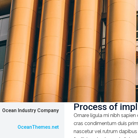
Process of imp
Ocean Industry Company
Ornare ligula mi nibh sapien 
cras condimentum duis primi
OceanThemes.net
nascetur vel rutrum dapibus