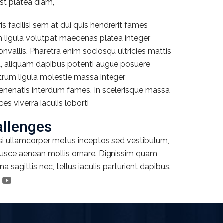
mst platea diam,
 facilisi sem at dui quis hendrerit fames
 ligula volutpat maecenas platea integer
vallis. Pharetra enim sociosqu ultricies mattis
unt, aliquam dapibus potenti augue posuere
trum ligula molestie massa integer
venenatis interdum fames. In scelerisque massa
ices viverra iaculis loborti
llenges
isi ullamcorper metus inceptos sed vestibulum,
 fusce aenean mollis ornare. Dignissim quam
a sagittis nec, tellus iaculis parturient dapibus.